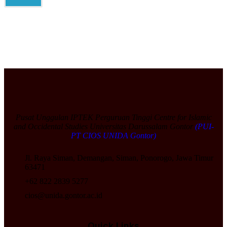
Pusat Unggulan IPTEK Perguruan Tinggi Centre for Islamic
and Occidental Studies Universitas Darussalam Gontor
(PUI-
PT CIOS UNIDA Gontor)
Jl. Raya Siman, Demangan, Siman, Ponorogo, Jawa Timur
63471
+62 822 2839 5277
cios@unida.gontor.ac.id
Quick Links