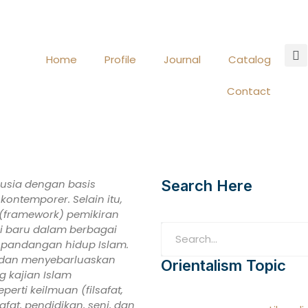
Home
Profile
Journal
Catalog
Contact
usia dengan basis
Search Here
ontemporer. Selain itu,
(framework) pemikiran
ri baru dalam berbagai
p pandangan hidup Islam.
n dan menyebarluaskan
Orientalism Topic
ng kajian Islam
perti keilmuan (filsafat,
safat, pendidikan, seni, dan