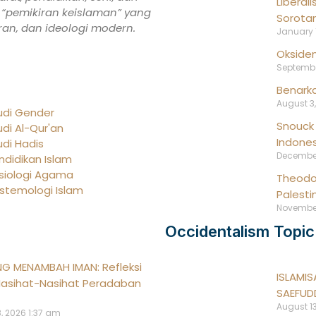
Liberal
 “pemikiran keislaman” yang
Sorota
ran, dan ideologi modern.
January 
Oksiden
Septembe
Benarka
August 3
udi Gender
Snouck 
udi Al-Qur'an
Indones
udi Hadis
December
ndidikan Islam
siologi Agama
Theodor
istemologi Islam
Palesti
November
Occidentalism Topic
NG MENAMBAH IMAN: Refleksi
ISLAMIS
asihat-Nasihat Peradaban
SAEFUDD
August 13
, 2026
1:37 am