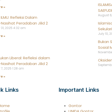
ISLAMIS
e »
SAEFUD
August 6
ILMU: Refleksi Dalam
Islamis
-Nasihat Peradaban Jilid 2
31, 2025
4:32 am
Sekula
July 10, 
e »
Bukan S
Sosial
November
kan Liberal: Refleksi dalam
Oksiden
-Nasihat Peradaban Jilid 2
Septembe
 7, 2025
1:28 am
e »
k Links
Important Links
Home
Gontor
Profile
UNIDA Gontor