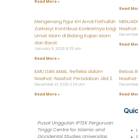
Read More »
Read Mor
Mengenang Figur KH Amal Fathullah
MENJADI 
Zarkasyi: Kontribusi Konkretnya bagi
Nasihat
December 
Umat Islam di Bidang Kajian Islam
dan Barat
Read Mor
January 5, 2026
8:03 am
Read More »
ILMU DAN AMAL: Refleksi dalam
Bebas Bu
Nasihat-Nasihat Peradaban Jilid 2
Nasihat
December 21, 2025
3:24 am
December
Read More »
Read Mor
Quic
Pusat Unggulan IPTEK Perguruan
Tinggi Centre for Islamic and
Occidental Studies Universitas