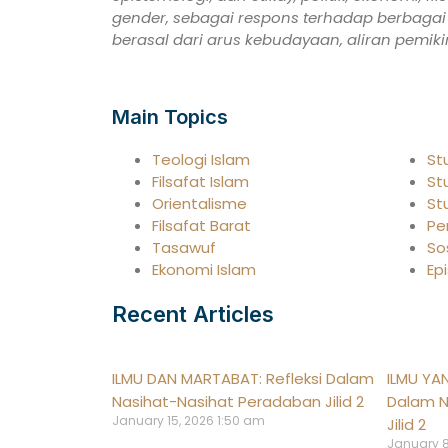
gender, sebagai respons terhadap berbagai
berasal dari arus kebudayaan, aliran pemiki
Main Topics
Teologi Islam
St
Filsafat Islam
St
Orientalisme
St
Filsafat Barat
Pe
Tasawuf
So
Ekonomi Islam
Ep
Recent Articles
ILMU DAN MARTABAT: Refleksi Dalam
ILMU YA
Nasihat-Nasihat Peradaban Jilid 2
Dalam N
January 15, 2026
1:50 am
Jilid 2
January 8