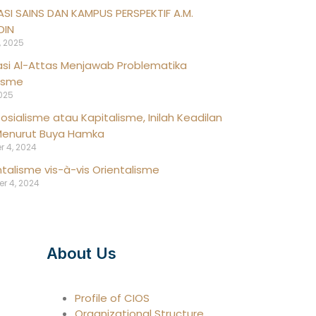
ASI SAINS DAN KAMPUS PERSPEKTIF A.M.
DIN
, 2025
asi Al-Attas Menjawab Problematika
risme
2025
osialisme atau Kapitalisme, Inilah Keadilan
 Menurut Buya Hamka
 4, 2024
talisme vis-à-vis Orientalisme
r 4, 2024
About Us
Profile of CIOS
Organizational Structure