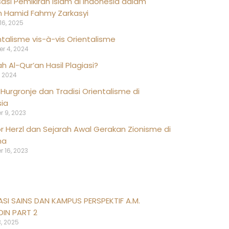
isasi Pemikiran Islam di Indonesia dalam
n Hamid Fahmy Zarkasyi
16, 2025
talisme vis-à-vis Orientalisme
r 4, 2024
h Al-Qur’an Hasil Plagiasi?
, 2024
Hurgronje dan Tradisi Orientalisme di
ia
 9, 2023
 Herzl dan Sejarah Awal Gerakan Zionisme di
na
 16, 2023
ASI SAINS DAN KAMPUS PERSPEKTIF A.M.
IN PART 2
, 2025