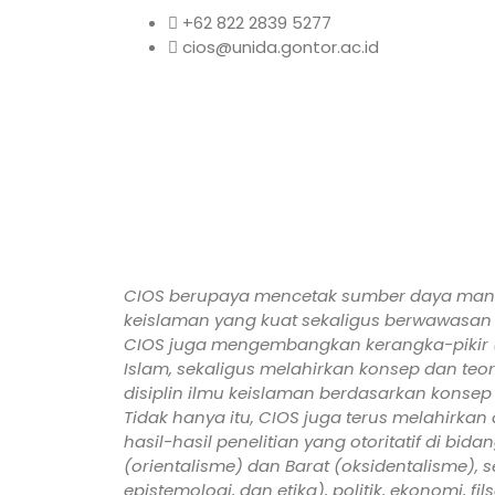
+62 822 2839 5277
cios@unida.gontor.ac.id
CIOS berupaya mencetak sumber daya man
keislaman yang kuat sekaligus berwawasan k
CIOS juga mengembangkan kerangka-pikir 
Islam, sekaligus melahirkan konsep dan teo
disiplin ilmu keislaman berdasarkan konse
Tidak hanya itu, CIOS juga terus melahirka
hasil-hasil penelitian yang otoritatif di bida
(orientalisme) dan Barat (oksidentalisme), se
epistemologi, dan etika), politik, ekonomi, fil