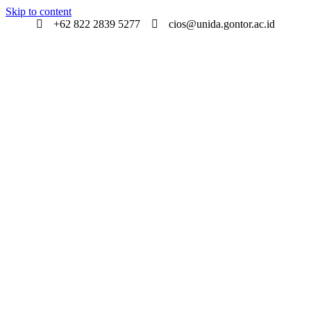
Skip to content
+62 822 2839 5277
cios@unida.gontor.ac.id