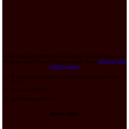
Pusat Unggulan IPTEK Perguruan Tinggi Centre for Islamic and
Occidental Studies Universitas Darussalam Gontor
(PUI-PT CIOS
UNIDA Gontor)
Jl. Raya Siman, Demangan, Siman, Ponorogo, Jawa Timur
63471
+62 822 2839 5277
cios@unida.gontor.ac.id
Quick Links