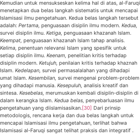
Kemudian untuk mensukseskan kelima hal di atas, al-Faruqi
menetapkan dua belas langkah sistematis untuk mencapai
Islamisasi ilmu pengetahuan. Kedua belas langkah tersebut
adalah:
Pertama,
penguasaan disiplin ilmu modern.
Kedua,
survei disiplin ilmu.
Ketiga,
penguasaan khazanah Islam.
Keempat,
penguasaan khazanah Islam tahap analisis.
Kelima,
penentuan relevansi Islam yang spesifik untuk
setiap disiplin ilmu.
Keenam,
penelitian kritis terhadap
disiplin modern.
Ketujuh,
penilaian kritis terhadap khaznah
Islam.
Kedelapan,
survei permasalalahan yang dihadapi
umat Islam.
Kesembilan,
survei mengenai problem-problem
yang dihadapi manusia.
Kesepuluh,
analisis kreatif dan
sintesa.
Kesebelas,
merumuskan kembali disiplin-disiplin di
dalam kerangka Islam.
Kedua belas,
penyebarluasan ilmu
pengetahuan yang diislamisasikan.
[30]
Dari prinsip
metodologis, rencana kerja dan dua belas langkah untuk
mencapai Islamisasi ilmu pengetahuan, terlihat bahwa
Islamisasi al-Faruqi sangat telihat praksis dan integratif .