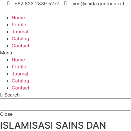
Skip
+62 822 2839 5277
cios@unida.gontor.ac.id
to
content
Home
Profile
Journal
Catalog
Contact
Menu
Home
Profile
Journal
Catalog
Contact
Search
Close
ISLAMISASI SAINS DAN