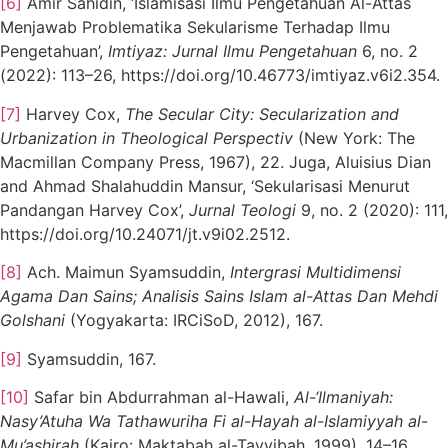
[6]
Amir Sahidin, ‘Islamisasi Ilmu Pengetahuan Al-Attas
Menjawab Problematika Sekularisme Terhadap Ilmu
Pengetahuan’,
Imtiyaz: Jurnal Ilmu Pengetahuan
6, no. 2
(2022): 113–26, https://doi.org/10.46773/imtiyaz.v6i2.354.
[7]
Harvey Cox,
The Secular City: Secularization and
Urbanization in Theological Perspectiv
(New York: The
Macmillan Company Press, 1967), 22. Juga, Aluisius Dian
and Ahmad Shalahuddin Mansur, ‘Sekularisasi Menurut
Pandangan Harvey Cox’,
Jurnal Teologi
9, no. 2 (2020): 111,
https://doi.org/10.24071/jt.v9i02.2512.
[8]
Ach. Maimun Syamsuddin,
Intergrasi Multidimensi
Agama Dan Sains; Analisis Sains Islam al-Attas Dan Mehdi
Golshani
(Yogyakarta: IRCiSoD, 2012), 167.
[9]
Syamsuddin, 167.
[10]
Safar bin Abdurrahman al-Hawali,
Al-‘Ilmaniyah:
Nasy’Atuha Wa Tathawuriha Fi al-Hayah al-Islamiyyah al-
Mu’ashirah
(Kairo: Maktabah al-Tayyibah, 1999), 14–16.