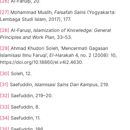
[26]
Al-Faruqi, 20.
[27]
Mohammad Muslih,
Falsafah Sains
(Yogyakarta:
Lembaga Studi Islam, 2017), 177.
[28]
Al-Faruqi,
Islamization of Knowledge: General
Principles and Work Plan
, 33–53.
[29]
Ahmad Khudori Soleh, ‘Mencermati Gagasan
Islamisasi Ilmu Faruqi’,
El-Harakah
4, no. 2 (2008): 10,
https://doi.org/10.18860/el.v4i2.4630.
[30]
Soleh, 12.
[31]
Saefuddin,
Islamisasi Sains Dan Kampus
, 219.
[32]
Saefuddin, 219–20.
[33]
Saefuddin, 8.
[34]
Saefuddin, 11.
[35]
Saefuddin, 186.