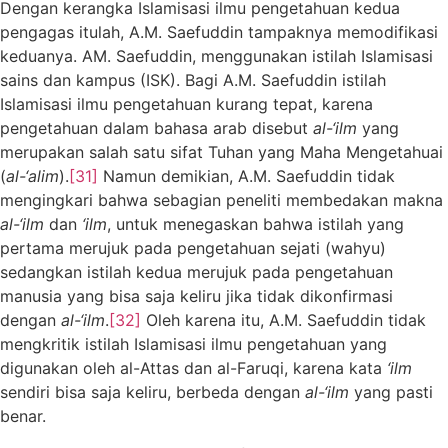
Dengan kerangka Islamisasi ilmu pengetahuan kedua
pengagas itulah, A.M. Saefuddin tampaknya memodifikasi
keduanya. AM. Saefuddin, menggunakan istilah Islamisasi
sains dan kampus (ISK). Bagi A.M. Saefuddin istilah
Islamisasi ilmu pengetahuan kurang tepat, karena
pengetahuan dalam bahasa arab disebut
al-‘ilm
yang
merupakan salah satu sifat Tuhan yang Maha Mengetahuai
(
al-‘
a
lim
).
[31]
Namun demikian, A.M. Saefuddin tidak
mengingkari bahwa sebagian peneliti membedakan makna
al-‘ilm
dan
‘ilm
, untuk menegaskan bahwa istilah yang
pertama merujuk pada pengetahuan sejati (wahyu)
sedangkan istilah kedua merujuk pada pengetahuan
manusia yang bisa saja keliru jika tidak dikonfirmasi
dengan
al-‘ilm
.
[32]
Oleh karena itu, A.M. Saefuddin tidak
mengkritik istilah Islamisasi ilmu pengetahuan yang
digunakan oleh al-Attas dan al-Faruqi, karena kata
‘ilm
sendiri bisa saja keliru, berbeda dengan
al-‘ilm
yang pasti
benar.