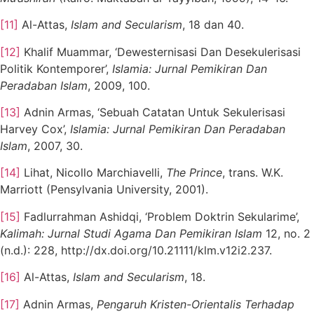
[11]
Al-Attas,
Islam and Secularism
, 18 dan 40.
[12]
Khalif Muammar, ‘Dewesternisasi Dan Desekulerisasi
Politik Kontemporer’,
Islamia: Jurnal Pemikiran Dan
Peradaban Islam
, 2009, 100.
[13]
Adnin Armas, ‘Sebuah Catatan Untuk Sekulerisasi
Harvey Cox’,
Islamia: Jurnal Pemikiran Dan Peradaban
Islam
, 2007, 30.
[14]
Lihat, Nicollo Marchiavelli,
The Prince
, trans. W.K.
Marriott (Pensylvania University, 2001).
[15]
Fadlurrahman Ashidqi, ‘Problem Doktrin Sekularime’,
Kalimah: Jurnal Studi Agama Dan Pemikiran Islam
12, no. 2
(n.d.): 228, http://dx.doi.org/10.21111/klm.v12i2.237.
[16]
Al-Attas,
Islam and Secularism
, 18.
[17]
Adnin Armas,
Pengaruh Kristen-Orientalis Terhadap