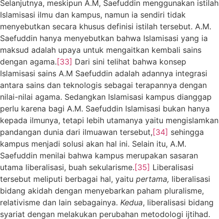
Selanjutnya, meskipun A.M, Saefuddin menggunakan istilah
Islamisasi ilmu dan kampus, namun ia sendiri tidak
menyebutkan secara khusus definisi istilah tersebut. A.M.
Saefuddin hanya menyebutkan bahwa Islamisasi yang ia
maksud adalah upaya untuk mengaitkan kembali sains
dengan agama.
[33]
Dari sini telihat bahwa konsep
Islamisasi sains A.M Saefuddin adalah adannya integrasi
antara sains dan teknologis sebagai terapannya dengan
nilai-nilai agama. Sedangkan Islamisasi kampus dianggap
perlu karena bagi A.M. Saefuddin Islamisasi bukan hanya
kepada ilmunya, tetapi lebih utamanya yaitu mengislamkan
pandangan dunia dari ilmuawan tersebut,
[34]
sehingga
kampus menjadi solusi akan hal ini. Selain itu, A.M.
Saefuddin menilai bahwa kampus merupakan sasaran
utama liberalisasi, buah sekularisme.
[35]
Liberalisasi
tersebut meliputi berbagai hal, yaitu
pertama,
liberalisasi
bidang akidah dengan menyebarkan paham pluralisme,
relativisme dan lain sebagainya.
Kedua
, liberalisasi bidang
syariat dengan melakukan perubahan metodologi ijtihad.