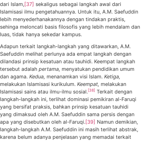
dari Islam,
[37]
sekaligus sebagai langkah awal dari
Islamisasi ilmu pengetahuannya. Untuk itu, A.M. Saefuddin
lebih menyederhanakannya dengan tindakan praktis,
sehinga meloncati basis filosofis yang lebih mendalam dan
luas, tidak hanya sekedar kampus.
Adapun terkait langkah-langkah yang ditawarkan, A.M.
Saefuddin melihat perlunya ada empat langkah dengan
dilandasi prinsip kesatuan atau tauhidi. Keempat langkah
tersebut adalah
pertama,
menyatukan pendidikan umum
dan agama.
Kedua,
menanamkan visi Islam.
Ketiga,
melakukan Islamisasi kurikulum.
Keempat,
melakukan
[38]
Islamisasi sains atau ilmu-ilmu sosial.
Terkait dengan
langkah-langkah ini, terlihat dominasi pemikiran al-Faruqi
yang bersifat praksis, bahkan prinsip kesatuan tauhidi
yang dimaksud oleh A.M. Saefuddin sama persis dengan
apa yang disebutkan oleh al-Faruqi.
[39]
Namun demikian,
langkah-langkah A.M. Saefuddin ini masih terlihat abstrak,
karena belum adanya penjelasan yang memadai terkait