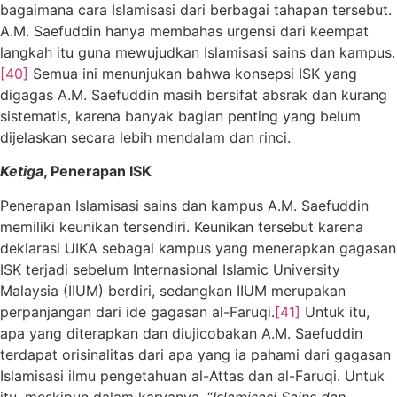
bagaimana cara Islamisasi dari berbagai tahapan tersebut.
A.M. Saefuddin hanya membahas urgensi dari keempat
langkah itu guna mewujudkan Islamisasi sains dan kampus.
[40]
Semua ini menunjukan bahwa konsepsi ISK yang
digagas A.M. Saefuddin masih bersifat absrak dan kurang
sistematis, karena banyak bagian penting yang belum
dijelaskan secara lebih mendalam dan rinci.
Ketiga
, Penerapan ISK
Penerapan Islamisasi sains dan kampus A.M. Saefuddin
memiliki keunikan tersendiri. Keunikan tersebut karena
deklarasi UIKA sebagai kampus yang menerapkan gagasan
ISK terjadi sebelum Internasional Islamic University
Malaysia (IIUM) berdiri, sedangkan IIUM merupakan
perpanjangan dari ide gagasan al-Faruqi.
[41]
Untuk itu,
apa yang diterapkan dan diujicobakan A.M. Saefuddin
terdapat orisinalitas dari apa yang ia pahami dari gagasan
Islamisasi ilmu pengetahuan al-Attas dan al-Faruqi. Untuk
itu, meskipun dalam karyanya, “
Islamisasi Sains dan