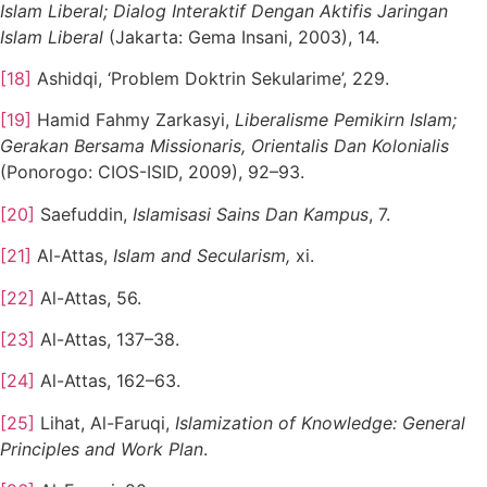
Islam Liberal; Dialog Interaktif Dengan Aktifis Jaringan
Islam Liberal
(Jakarta: Gema Insani, 2003), 14.
[18]
Ashidqi, ‘Problem Doktrin Sekularime’, 229.
[19]
Hamid Fahmy Zarkasyi,
Liberalisme Pemikirn Islam;
Gerakan Bersama Missionaris, Orientalis Dan Kolonialis
(Ponorogo: CIOS-ISID, 2009), 92–93.
[20]
Saefuddin,
Islamisasi Sains Dan Kampus
, 7.
[21]
Al-Attas,
Islam and Secularism,
xi.
[22]
Al-Attas, 56.
[23]
Al-Attas, 137–38.
[24]
Al-Attas, 162–63.
[25]
Lihat, Al-Faruqi,
Islamization of Knowledge: General
Principles and Work Plan
.