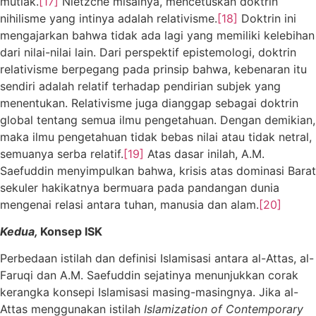
mutlak.
[17]
Nietzche misalnya, mencetuskan doktrin
nihilisme yang intinya adalah relativisme.
[18]
Doktrin ini
mengajarkan bahwa tidak ada lagi yang memiliki kelebihan
dari nilai-nilai lain. Dari perspektif epistemologi, doktrin
relativisme berpegang pada prinsip bahwa, kebenaran itu
sendiri adalah relatif terhadap pendirian subjek yang
menentukan. Relativisme juga dianggap sebagai doktrin
global tentang semua ilmu pengetahuan. Dengan demikian,
maka ilmu pengetahuan tidak bebas nilai atau tidak netral,
semuanya serba relatif.
[19]
Atas dasar inilah, A.M.
Saefuddin menyimpulkan bahwa, krisis atas dominasi Barat
sekuler hakikatnya bermuara pada pandangan dunia
mengenai relasi antara tuhan, manusia dan alam.
[20]
Kedua,
Konsep ISK
Perbedaan istilah dan definisi Islamisasi antara al-Attas, al-
Faruqi dan A.M. Saefuddin sejatinya menunjukkan corak
kerangka konsepi Islamisasi masing-masingnya. Jika al-
Attas menggunakan istilah
Islamization of Contemporary