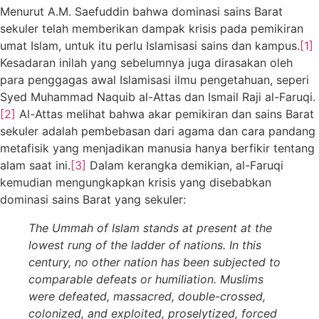
Menurut A.M. Saefuddin bahwa dominasi sains Barat
sekuler telah memberikan dampak krisis pada pemikiran
umat Islam, untuk itu perlu Islamisasi sains dan kampus.
[1]
Kesadaran inilah yang sebelumnya juga dirasakan oleh
para penggagas awal Islamisasi ilmu pengetahuan, seperi
Syed Muhammad Naquib al-Attas dan Ismail Raji al-Faruqi.
[2]
Al-Attas melihat bahwa akar pemikiran dan sains Barat
sekuler adalah pembebasan dari agama dan cara pandang
metafisik yang menjadikan manusia hanya berfikir tentang
alam saat ini.
[3]
Dalam kerangka demikian, al-Faruqi
kemudian mengungkapkan krisis yang disebabkan
dominasi sains Barat yang sekuler:
The Ummah of Islam stands at present at the
lowest rung of the ladder of nations. In this
century, no other nation has been subjected to
comparable defeats or humiliation. Muslims
were defeated, massacred, double-crossed,
colonized, and exploited, proselytized, forced