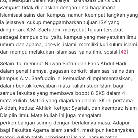
Kampus
” tidak dijelaskan dengan rinci bagaimana
Islamisasi sains dan kampus, namun keempat langkah yang
ia jelasnya, cukup menggambarkan tujuan ISK yang
diinginkan. A.M. Saefuddin menyebut tujuan tersebut
sebagai kampus biru, yaitu kampus yang menyatukan ilmu
umum dan agama, ber-visi islami, memiliki kurikulum islami
dan mempu melakukan Islamisasi sains-ilmu sosial.
[42]
Selain itu, menurut Nirwan Safrin dan Faris Abdul Hadi
dalam penelitiannya, gagasan konkrit Islamisasi sains dan
kampus A.M. Saefuddin ini kemudian diimplementasikan,
dalam bentuk kewajiban mata kuliah studi Islam bagi
semua fakultas yang membawa bobot 8 SKS dalam 4
mata kuliah. Materi yang diajarkan dalam ISK ini pertama:
Akidah, kedua: Akhlak, ketiga: Syariah, dan keempat: Islam
Disiplin Ilmu. Mata kuliah ini juga mengalami
perkembangan seiring dengan berlalunya masa. Adapun
bagi Fakultas Agama Islam sendiri, meskipun kebanyakan
materi kuliah telah berorientasi Islam, namun tetap