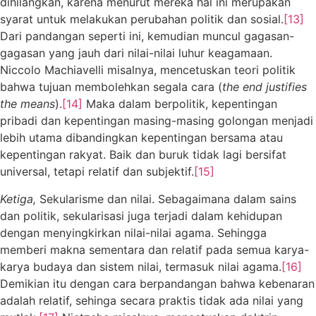
dihilangkan, karena menurut mereka hal ini merupakan
syarat untuk melakukan perubahan politik dan sosial.
[13]
Dari pandangan seperti ini, kemudian muncul gagasan-
gagasan yang jauh dari nilai-nilai luhur keagamaan.
Niccolo Machiavelli misalnya, mencetuskan teori politik
bahwa tujuan membolehkan segala cara (
the end justifies
the means
).
[14]
Maka dalam berpolitik, kepentingan
pribadi dan kepentingan masing-masing golongan menjadi
lebih utama dibandingkan kepentingan bersama atau
kepentingan rakyat. Baik dan buruk tidak lagi bersifat
universal, tetapi relatif dan subjektif.
[15]
Ketiga,
Sekularisme dan nilai. Sebagaimana dalam sains
dan politik, sekularisasi juga terjadi dalam kehidupan
dengan menyingkirkan nilai-nilai agama. Sehingga
memberi makna sementara dan relatif pada semua karya-
karya budaya dan sistem nilai, termasuk nilai agama.
[16]
Demikian itu dengan cara berpandangan bahwa kebenaran
adalah relatif, sehinga secara praktis tidak ada nilai yang