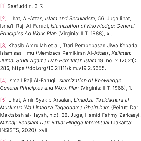
[1]
Saefuddin, 3–7.
[2]
Lihat, Al-Attas,
Islam and Secularism
, 56. Juga lihat,
Isma’il Raji Al-Faruqi,
Islamization of Knowledge: General
Principles Ad Work Plan
(Virginia: IIIT, 1988), xi.
[3]
Khasib Amrullah et al., ‘Dari Pembebasan Jiwa Kepada
Islamisasi Ilmu (Membaca Pemikiran Al-Attas)’,
Kalimah:
Jurnal Studi Agama Dan Pemikiran Islam
19, no. 2 (2021):
286, https://doi.org/10.21111/klm.v19i2.6655.
[4]
Ismail Raji Al-Faruqi,
Islamization of Knowledge:
General Principles and Work Plan
(Virginia: IIIT, 1988), 1.
[5]
Lihat, Amir Syakib Arsalan,
Limadza Ta’akhkhara al-
Muslimun Wa Limadza Taqaddama Ghairuhum
(Beirut: Dar
Maktabah al-Hayah, n.d), 38. Juga, Hamid Fahmy Zarkasyi,
Minhaj: Berislam Dari Ritual Hingga Intelektual
(Jakarta:
INSISTS, 2020), xvii.