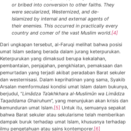
or bribed into conversion to other faiths. They
were secularized, Westernized, and de-
Islamized by internal and external agents of
their enemies. This occurred in practically every
country and comer of the vast Muslim world.
[4]
Dari ungkapan tersebut, al-Faruqi melihat bahwa posisi
umat Islam sedang berada dalam jurang keterpurukan.
Keterpurukan yang dimaksud berupa kekalahan,
pembantaian, penjajahan, pengkhiatan, pemaksaan dan
pemurtadan yang terjadi akibat peradaban Barat sekuler
dan westernisasi. Dalam keprihatinan yang sama, Syakib
Arsalan memformulasi kondisi umat Islam dalam bukunya,
berjudul, “
Lim
ā
dza Ta’akhkhara al-Muslim
ū
n wa Lim
ā
dza
Taqaddama Ghairuhum
”, yang menunjukan akan krisis dan
kemunduran umat Islam.
[5]
Untuk itu, semuanya sepakat
bahwa Barat sekuler atau sekularisme telah memberikan
dampak buruk terhadap umat Islam, khususnya terhadap
ilmu pengetahuan atau sains kontemporer.
[6]