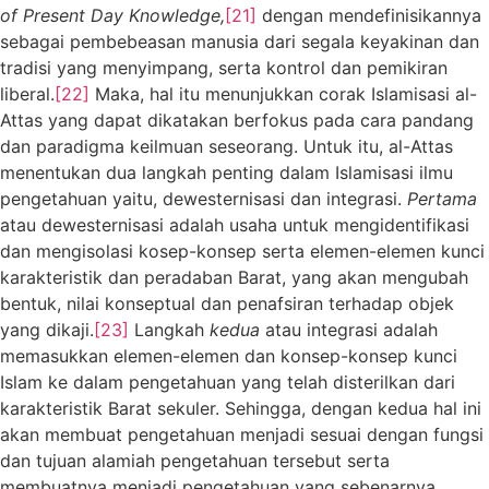
of Present Day Knowledge,
[21]
dengan mendefinisikannya
sebagai pembebeasan manusia dari segala keyakinan dan
tradisi yang menyimpang, serta kontrol dan pemikiran
liberal.
[22]
Maka, hal itu menunjukkan corak Islamisasi al-
Attas yang dapat dikatakan berfokus pada cara pandang
dan paradigma keilmuan seseorang. Untuk itu, al-Attas
menentukan dua langkah penting dalam Islamisasi ilmu
pengetahuan yaitu, dewesternisasi dan integrasi.
Pertama
atau dewesternisasi adalah usaha untuk mengidentifikasi
dan mengisolasi kosep-konsep serta elemen-elemen kunci
karakteristik dan peradaban Barat, yang akan mengubah
bentuk, nilai konseptual dan penafsiran terhadap objek
yang dikaji.
[23]
Langkah
kedua
atau integrasi adalah
memasukkan elemen-elemen dan konsep-konsep kunci
Islam ke dalam pengetahuan yang telah disterilkan dari
karakteristik Barat sekuler. Sehingga, dengan kedua hal ini
akan membuat pengetahuan menjadi sesuai dengan fungsi
dan tujuan alamiah pengetahuan tersebut serta
membuatnya menjadi pengetahuan yang sebenarnya