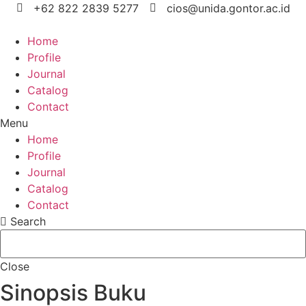
Skip
+62 822 2839 5277
cios@unida.gontor.ac.id
to
content
Home
Profile
Journal
Catalog
Contact
Menu
Home
Profile
Journal
Catalog
Contact
Search
Close
Sinopsis Buku