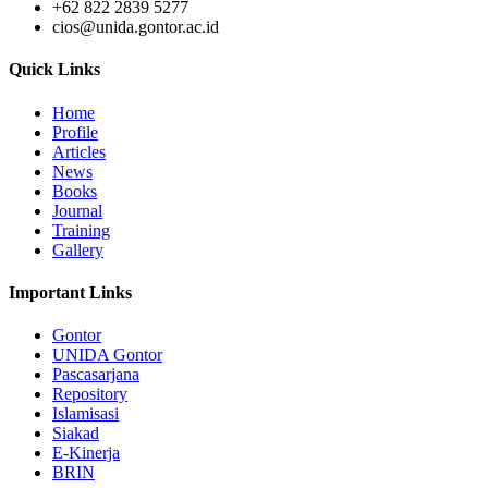
+62 822 2839 5277
cios@unida.gontor.ac.id
Quick Links
Home
Profile
Articles
News
Books
Journal
Training
Gallery
Important Links
Gontor
UNIDA Gontor
Pascasarjana
Repository
Islamisasi
Siakad
E-Kinerja
BRIN