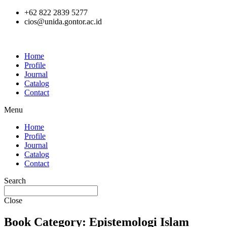
Skip
+62 822 2839 5277
to
cios@unida.gontor.ac.id
content
Home
Profile
Journal
Catalog
Contact
Menu
Home
Profile
Journal
Catalog
Contact
Search
Close
Book Category: Epistemologi Islam