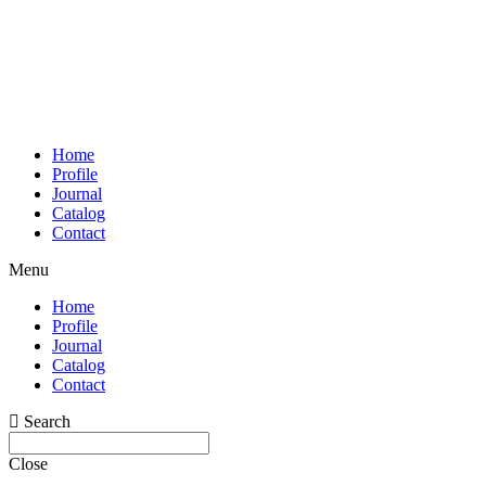
Home
Profile
Journal
Catalog
Contact
Menu
Home
Profile
Journal
Catalog
Contact
Search
Close