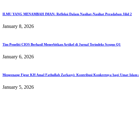
ILMU YANG MENAMBAH IMAN: Refleksi Dalam Nasihat-Nasihat Peradaban Jilid 2
January 8, 2026
Tim Peneliti CIOS Berhasil Menerbitkan Artikel di Jurnal Terindeks Scopus Q1
January 6, 2026
Mengenang Figur KH Amal Fathullah Zarkasyi: Kontribusi Konkretnya bagi Umat Islam d
January 5, 2026