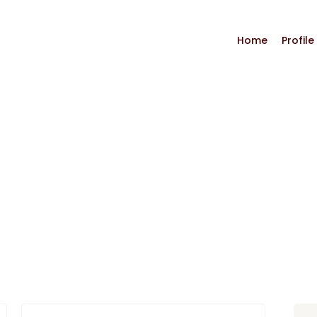
r.ac.id
Home
Profile
ook Category: Pemikir