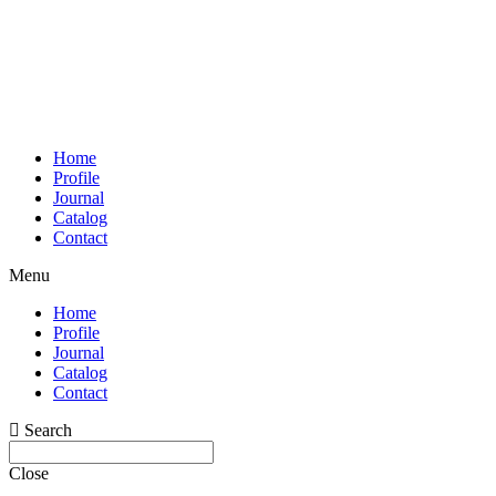
Home
Profile
Journal
Catalog
Contact
Menu
Home
Profile
Journal
Catalog
Contact
Search
Close