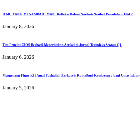
ILMU YANG MENAMBAH IMAN: Refleksi Dalam Nasihat-Nasihat Peradaban Jilid 2
January 8, 2026
Tim Peneliti CIOS Berhasil Menerbitkan Artikel di Jurnal Terindeks Scopus Q1
January 6, 2026
Mengenang Figur KH Amal Fathullah Zarkasyi: Kontribusi Konkretnya bagi Umat Islam d
January 5, 2026