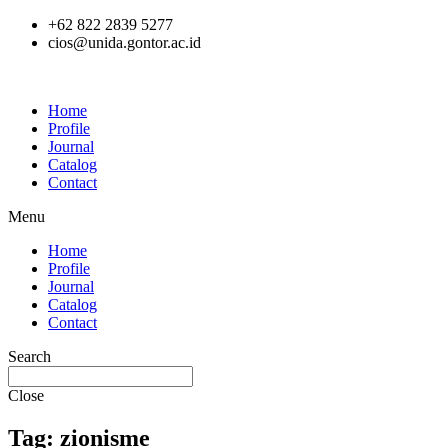
Skip
+62 822 2839 5277
to
cios@unida.gontor.ac.id
content
Home
Profile
Journal
Catalog
Contact
Menu
Home
Profile
Journal
Catalog
Contact
Search
Close
Tag: zionisme