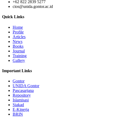
+62 822 2839 5277
cios@unida.gontor.ac.id
Quick Links
Home
Profile
Articles
News
Books
Journal
Training
Gallery
Important Links
Gontor
UNIDA Gontor
Pascasarjana
Repository
Islamisasi
Siakad
E-Kinerja
BRIN