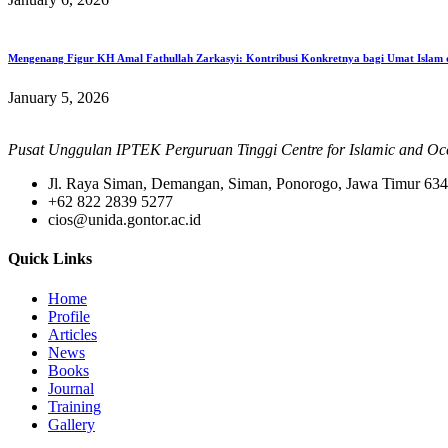
Mengenang Figur KH Amal Fathullah Zarkasyi: Kontribusi Konkretnya bagi Umat Islam d
January 5, 2026
Pusat Unggulan IPTEK Perguruan Tinggi Centre for Islamic and Occ
Jl. Raya Siman, Demangan, Siman, Ponorogo, Jawa Timur 63
+62 822 2839 5277
cios@unida.gontor.ac.id
Quick Links
Home
Profile
Articles
News
Books
Journal
Training
Gallery