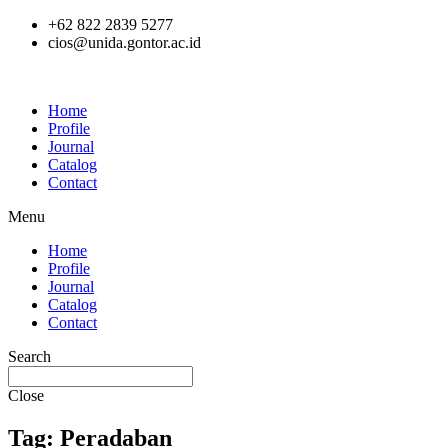
Skip
+62 822 2839 5277
to
cios@unida.gontor.ac.id
content
Home
Profile
Journal
Catalog
Contact
Menu
Home
Profile
Journal
Catalog
Contact
Search
Close
Tag: Peradaban