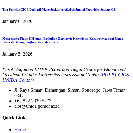
Tim Peneliti CIOS Berhasil Menerbitkan Artikel di Jurnal Terindeks Scopus Q1
January 6, 2026
Mengenang Figur KH Amal Fathullah Zarkasyi: Kontribusi Konkretnya bagi Umat
Islam di Bidang Kajian Islam dan Barat
January 5, 2026
Pusat Unggulan IPTEK Perguruan Tinggi Centre for Islamic and
Occidental Studies Universitas Darussalam Gontor
(PUI-PT CIOS
UNIDA Gontor)
Jl. Raya Siman, Demangan, Siman, Ponorogo, Jawa Timur
63471
+62 822 2839 5277
cios@unida.gontor.ac.id
Quick Links
Home