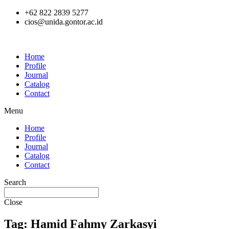
Skip
+62 822 2839 5277
to
cios@unida.gontor.ac.id
content
Home
Profile
Journal
Catalog
Contact
Menu
Home
Profile
Journal
Catalog
Contact
Search
Close
Tag: Hamid Fahmy Zarkasyi