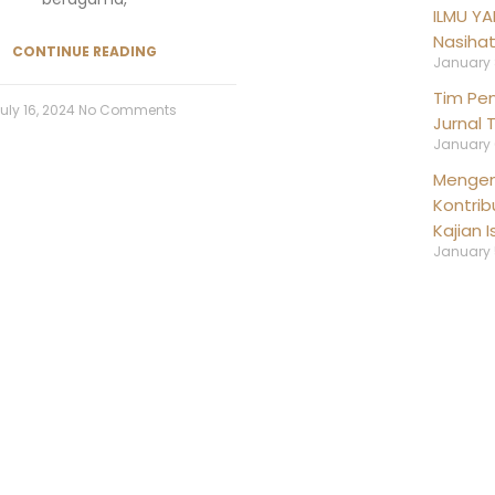
ILMU YA
Nasihat
CONTINUE READING
January 
Tim Pen
uly 16, 2024
No Comments
Jurnal 
January 
Mengena
Kontrib
Kajian 
January 