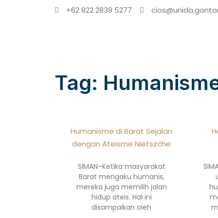
+62 822 2839 5277
cios@unida.gontor
Tag: Humanism
Humanisme di Barat Sejalan
H
dengan Ateisme Nietszche
SIMAN–Ketika masyarakat
SIM
Barat mengaku humanis,
mereka juga memilih jalan
hu
hidup ateis. Hal ini
me
disampaikan oleh
m