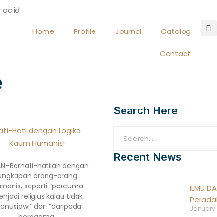
.ac.id
Home
Profile
Journal
Catalog
Contact
e
Search Here
ati-Hati dengan Logika
Kaum Humanis!
Recent News
AN–Berhati-hatilah dengan
ungkapan orang-orang
manis, seperti “percuma
ILMU DA
njadi religius kalau tidak
Peradab
anusiawi” dan “daripada
January 
beragama,