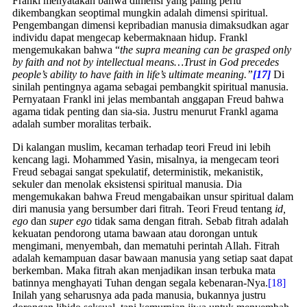
Frankl menyatakan bahwa dimensi yang paling perlu
dikembangkan seoptimal mungkin adalah dimensi spiritual.
Pengembangan dimensi kepribadian manusia dimaksudkan agar
individu dapat mengecap kebermaknaan hidup. Frankl
mengemukakan bahwa “
the supra meaning can be grasped only
by faith and not by intellectual means…Trust in God precedes
people’s ability to have faith in life’s ultimate meaning.”
[17]
Di
sinilah pentingnya agama sebagai pembangkit spiritual manusia.
Pernyataan Frankl ini jelas membantah anggapan Freud bahwa
agama tidak penting dan sia-sia. Justru menurut Frankl agama
adalah sumber moralitas terbaik.
Di kalangan muslim, kecaman terhadap teori Freud ini lebih
kencang lagi. Mohammed Yasin, misalnya, ia mengecam teori
Freud sebagai sangat spekulatif, deterministik, mekanistik,
sekuler dan menolak eksistensi spiritual manusia. Dia
mengemukakan bahwa Freud mengabaikan unsur spiritual dalam
diri manusia yang bersumber dari fitrah. Teori Freud tentang
id,
ego
dan
super ego
tidak sama dengan fitrah. Sebab fitrah adalah
kekuatan pendorong utama bawaan atau dorongan untuk
mengimani, menyembah, dan mematuhi perintah Allah. Fitrah
adalah kemampuan dasar bawaan manusia yang setiap saat dapat
berkemban. Maka fitrah akan menjadikan insan terbuka mata
batinnya menghayati Tuhan dengan segala kebenaran-Nya.
[18]
Inilah yang seharusnya ada pada manusia, bukannya justru