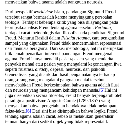
menyatakan bahwa agama adalah gangguan neurosis.
Dari perspektif
worldview
Islam, pandangan Sigmund Freud
tersebut sangat bermasalah karena menyinggung persoalan
teologis. Terdapat beberapa kritik yang bisa dilayangkan pada
teori psikoanalisis Freud tentang agama tersebut.
Pertama,
terdapat cacat metodologis dan filosofis pada pemikiran Sigmund
Freud. Menurut Rasjidi dalam
Filsafat Agama,
cara pengambilan
sampel yang digunakan Freud tidak mencerminkan representasi
dari manusia beragama. Dari sisi metodologis, hal ini merupakan
titik lemah penarikan inferensi pandangan Freud mengenai
agama. Freud hanya meneliti pasien-pasien yang menderita
penyakit mental atau pasien yang mengalami kegoncangan jiwa
seperti frustrasi,
anxiety,
depresi, neurosis, dan psikotik.
Generalisasi yang ditarik dari hasil pengamatannya terhadap
orang-orang yang mengalami ganguan mental tersebut
menyebabkan Freud berkesimpulan bahwa agama adalah ilusi
dan neurosis yang mengancam kehidupan manusia.
[5]
Hal ini
juga disebabkan secara filosofis, Freud banyak terpengaruh oleh
paradigma positivisme Auguste Comte (1789-1857) yang
menyatakan bahwa pengetahuan hendaknya tidak melampaui
fakta-fakta.
[6]
Dari sini bisa disimpulkan bahwa logika Freud
tentang agama adalah cacat, sebab ia melakukan generalisir
temuan hanya dari sedikit objek yang tidak representatif.