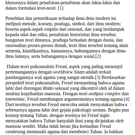
khususnya dalam penafsiran-penafsiran akan fakta-fakta dan
dalam formulasi teori-teori.
[1]
Penelitian dan pemeriksaan terhadap ilmu-ilmu modern ini
meliputi metode, konsep, praduga, simbol, dari ilmu modern;
beserta aspek-aspek empiris dan rasional, dan yang berdampak
kepada nilai dan etika; penafsiran historisitas ilmu tersebut,
bangunan teori ilmunya, praduga berkaitan dengan dunia, dan
rasionalitas proses-proses ilmiah, teori ilmu tersebut tentang alam
semesta, klasifikasinya, batasannya, hubungannya dengan ilmu-
ilmu lainnya, serta hubungannya dengan sosial.
[2]
Dalam teori psikoanalisis Freud, aspek yang paling menonjol
pertentangannya dengan
worldview
Islam adalah terkait
pandangannya soal agama yang sangat ateistik.
[3]
Berdasarkan
perspektif teori psikoanalisis, Freud memandang bahwa agama
lahir dari dorongan libido seksual yang dikontrol oleh
id
dalam
struktur kepribadian manusia. Dengan teori
oedipus complex
dan
totemisme,
Freud membangun argumentasinya tentang agama.
[4]
Dari teorinya tersebut Freud mencoba untuk menyatakan bahwa
sebenarnya agama lahir dari gejala psikologis semata. Begitu pun
konsep tentang Tuhan, dengan teorinya ini Freud ingin
menyatakan bahwa Tuhan hanyalah ilusi yang diciptakan oleh
manusia sendiri. Maka tidak heran jika kemudian Freud
cenderung memusuhi agama dan membenci Tuhan. Ia bahkan