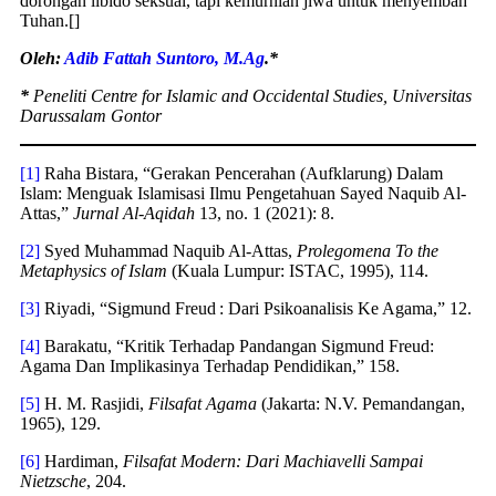
dorongan libido seksual, tapi kemurnian jiwa untuk menyembah
Tuhan.[]
Oleh:
Adib Fattah Suntoro, M.Ag
.*
*
Peneliti Centre for Islamic and Occidental Studies, Universitas
Darussalam Gontor
[1]
Raha Bistara, “Gerakan Pencerahan (Aufklarung) Dalam
Islam: Menguak Islamisasi Ilmu Pengetahuan Sayed Naquib Al-
Attas,”
Jurnal Al-Aqidah
13, no. 1 (2021): 8.
[2]
Syed Muhammad Naquib Al-Attas,
Prolegomena To the
Metaphysics of Islam
(Kuala Lumpur: ISTAC, 1995), 114.
[3]
Riyadi, “Sigmund Freud : Dari Psikoanalisis Ke Agama,” 12.
[4]
Barakatu, “Kritik Terhadap Pandangan Sigmund Freud:
Agama Dan Implikasinya Terhadap Pendidikan,” 158.
[5]
H. M. Rasjidi,
Filsafat Agama
(Jakarta: N.V. Pemandangan,
1965), 129.
[6]
Hardiman,
Filsafat Modern: Dari Machiavelli Sampai
Nietzsche
, 204.