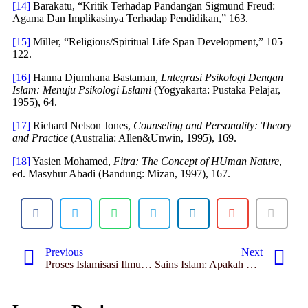
[14]
Barakatu, “Kritik Terhadap Pandangan Sigmund Freud:
Agama Dan Implikasinya Terhadap Pendidikan,” 163.
[15]
Miller, “Religious/Spiritual Life Span Development,” 105–
122.
[16]
Hanna Djumhana Bastaman,
Lntegrasi Psikologi Dengan
Islam: Menuju Psikologi Lslami
(Yogyakarta: Pustaka Pelajar,
1955), 64.
[17]
Richard Nelson Jones,
Counseling and Personality: Theory
and Practice
(Australia: Allen&Unwin, 1995), 169.
[18]
Yasien Mohamed,
Fitra: The Concept of HUman Nature
,
ed. Masyhur Abadi (Bandung: Mizan, 1997), 167.
Previous
Next
Proses Islamisasi Ilmu Pengetahuan dalam Konsepsi Syed Muhammad Naquib Al-Attas
Sains Islam: Apakah Mungkin? Telaah Pemikiran Muzaffar Iqbal