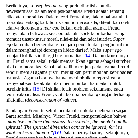
Berikutnya, konsep
kedua
yang perlu dikritisi atau di-
dewesternisasi dalam teori psikoanalisis Freud adalah tentang
etika atau moralitas. Dalam teori Freud dinyatakan bahwa nilai
moralitas tentang baik-buruk dan norma asusila, ditentukan oleh
adanya dorongan
super ego
bukan oleh nilai agama. Freud
menyatakan bahwa
super ego
adalah aspek kepribadian yang
memuat unsur-unsur moral, nilai-nilai dan adat istiadat.
Super
ego
kemudian berkembang menjadi penentu dan pengontrol diri
dalam menghadapi dorongan libido dari
id.
Maka
super ego
menjadi kritikus tertinggi bagi moralitas.
[14]
Dalam konsepnya
ini, Freud sama sekali tidak memasukkan agama sebagai sumber
nilai dan moralitas. Sebab, alih-alih merujuk pada agama, Freud
sendiri menilai agama justru merugikan pertumbuhan kepribadian
manusia. Agama baginya hanya menimbulkan represi yang
menyebabkan ketakutan dan menimbulkan hambatan untuk
berpikir kritis.
[15]
Di sinilah letak problem sekularisme pada
teori psikoanalisis Freud, yaitu berupa pembangkangan terhadap
nilai-nilai (
deconsecration of values
).
Pandangan Freud tersebut mendapat kritik dari beberapa sarjana
Barat sendiri. Misalnya, Victor Frankl, mengemukakan bahwa
“
man lives in three dimensions: the somatic, the mental and the
spiritual. The spiritual dimension cannot be ignored, for i tis
what makes us human.”
[16]
Dalam pernyataannya selanjutnya,