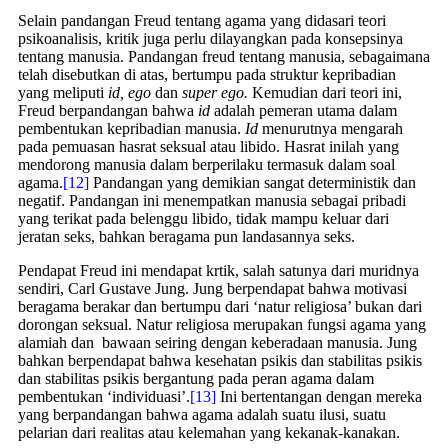
Selain pandangan Freud tentang agama yang didasari teori
psikoanalisis, kritik juga perlu dilayangkan pada konsepsinya
tentang manusia. Pandangan freud tentang manusia, sebagaimana
telah disebutkan di atas, bertumpu pada struktur kepribadian
yang meliputi
id, ego
dan
super ego.
Kemudian dari teori ini,
Freud berpandangan bahwa
id
adalah pemeran utama dalam
pembentukan kepribadian manusia.
Id
menurutnya mengarah
pada pemuasan hasrat seksual atau libido. Hasrat inilah yang
mendorong manusia dalam berperilaku termasuk dalam soal
agama.
[12]
Pandangan yang demikian sangat deterministik dan
negatif. Pandangan ini menempatkan manusia sebagai pribadi
yang terikat pada belenggu libido, tidak mampu keluar dari
jeratan seks, bahkan beragama pun landasannya seks.
Pendapat Freud ini mendapat krtik, salah satunya dari muridnya
sendiri, Carl Gustave Jung. Jung berpendapat bahwa motivasi
beragama berakar dan bertumpu dari ‘natur religiosa’ bukan dari
dorongan seksual. Natur religiosa merupakan fungsi agama yang
alamiah dan bawaan seiring dengan keberadaan manusia. Jung
bahkan berpendapat bahwa kesehatan psikis dan stabilitas psikis
dan stabilitas psikis bergantung pada peran agama dalam
pembentukan ‘individuasi’.
[13]
Ini bertentangan dengan mereka
yang berpandangan bahwa agama adalah suatu ilusi, suatu
pelarian dari realitas atau kelemahan yang kekanak-kanakan.