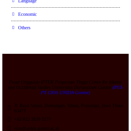
Language
Economic
Others
Pusat Unggulan IPTEK Perguruan Tinggi Centre for Islamic
and Occidental Studies Universitas Darussalam Gontor
(PUI-
PT CIOS UNIDA Gontor)
Jl. Raya Siman, Demangan, Siman, Ponorogo, Jawa Timur
63471
+62 822 2839 5277
cios@unida.gontor.ac.id