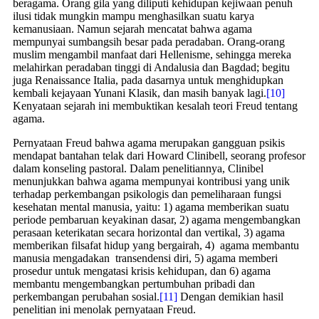
beragama. Orang gila yang diliputi kehidupan kejiwaan penuh
ilusi tidak mungkin mampu menghasilkan suatu karya
kemanusiaan. Namun sejarah mencatat bahwa agama
mempunyai sumbangsih besar pada peradaban. Orang-orang
muslim mengambil manfaat dari Hellenisme, sehingga mereka
melahirkan peradaban tinggi di Andalusia dan Bagdad; begitu
juga Renaissance Italia, pada dasarnya untuk menghidupkan
kembali kejayaan Yunani Klasik, dan masih banyak lagi.
[10]
Kenyataan sejarah ini membuktikan kesalah teori Freud tentang
agama.
Pernyataan Freud bahwa agama merupakan gangguan psikis
mendapat bantahan telak dari Howard Clinibell, seorang profesor
dalam konseling pastoral. Dalam penelitiannya, Clinibel
menunjukkan bahwa agama mempunyai kontribusi yang unik
terhadap perkembangan psikologis dan pemeliharaan fungsi
kesehatan mental manusia, yaitu: 1) agama memberikan suatu
periode pembaruan keyakinan dasar, 2) agama mengembangkan
perasaan keterikatan secara horizontal dan vertikal, 3) agama
memberikan filsafat hidup yang bergairah, 4) agama membantu
manusia mengadakan transendensi diri, 5) agama memberi
prosedur untuk mengatasi krisis kehidupan, dan 6) agama
membantu mengembangkan pertumbuhan pribadi dan
perkembangan perubahan sosial.
[11]
Dengan demikian hasil
penelitian ini menolak pernyataan Freud.