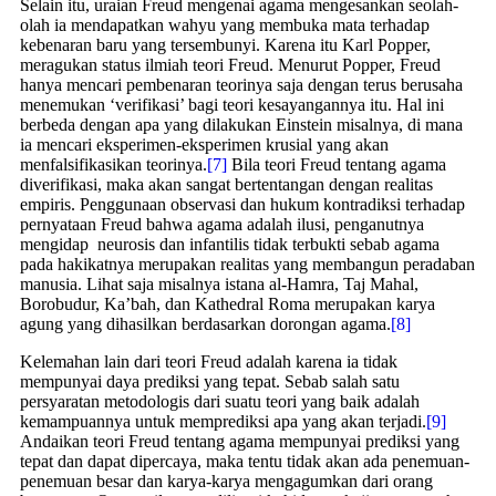
Selain itu, uraian Freud mengenai agama mengesankan seolah-
olah ia mendapatkan wahyu yang membuka mata terhadap
kebenaran baru yang tersembunyi. Karena itu Karl Popper,
meragukan status ilmiah teori Freud. Menurut Popper, Freud
hanya mencari pembenaran teorinya saja dengan terus berusaha
menemukan ‘verifikasi’ bagi teori kesayangannya itu. Hal ini
berbeda dengan apa yang dilakukan Einstein misalnya, di mana
ia mencari eksperimen-eksperimen krusial yang akan
menfalsifikasikan teorinya.
[7]
Bila teori Freud tentang agama
diverifikasi, maka akan sangat bertentangan dengan realitas
empiris. Penggunaan observasi dan hukum kontradiksi terhadap
pernyataan Freud bahwa agama adalah ilusi, penganutnya
mengidap neurosis dan infantilis tidak terbukti sebab agama
pada hakikatnya merupakan realitas yang membangun peradaban
manusia. Lihat saja misalnya istana al-Hamra, Taj Mahal,
Borobudur, Ka’bah, dan Kathedral Roma merupakan karya
agung yang dihasilkan berdasarkan dorongan agama.
[8]
Kelemahan lain dari teori Freud adalah karena ia tidak
mempunyai daya prediksi yang tepat. Sebab salah satu
persyaratan metodologis dari suatu teori yang baik adalah
kemampuannya untuk memprediksi apa yang akan terjadi.
[9]
Andaikan teori Freud tentang agama mempunyai prediksi yang
tepat dan dapat dipercaya, maka tentu tidak akan ada penemuan-
penemuan besar dan karya-karya mengagumkan dari orang