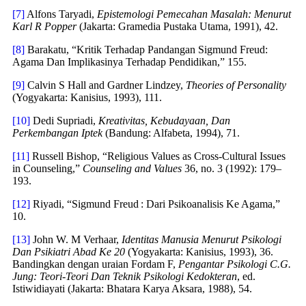
[7]
Alfons Taryadi,
Epistemologi Pemecahan Masalah: Menurut
Karl R Popper
(Jakarta: Gramedia Pustaka Utama, 1991), 42.
[8]
Barakatu, “Kritik Terhadap Pandangan Sigmund Freud:
Agama Dan Implikasinya Terhadap Pendidikan,” 155.
[9]
Calvin S Hall and Gardner Lindzey,
Theories of Personality
(Yogyakarta: Kanisius, 1993), 111.
[10]
Dedi Supriadi,
Kreativitas, Kebudayaan, Dan
Perkembangan Iptek
(Bandung: Alfabeta, 1994), 71.
[11]
Russell Bishop, “Religious Values as Cross-Cultural Issues
in Counseling,”
Counseling and Values
36, no. 3 (1992): 179–
193.
[12]
Riyadi, “Sigmund Freud : Dari Psikoanalisis Ke Agama,”
10.
[13]
John W. M Verhaar,
Identitas Manusia Menurut Psikologi
Dan Psikiatri Abad Ke 20
(Yogyakarta: Kanisius, 1993), 36.
Bandingkan dengan uraian Fordam F,
Pengantar Psikologi C.G.
Jung: Teori-Teori Dan Teknik Psikologi Kedokteran
, ed.
Istiwidiayati (Jakarta: Bhatara Karya Aksara, 1988), 54.