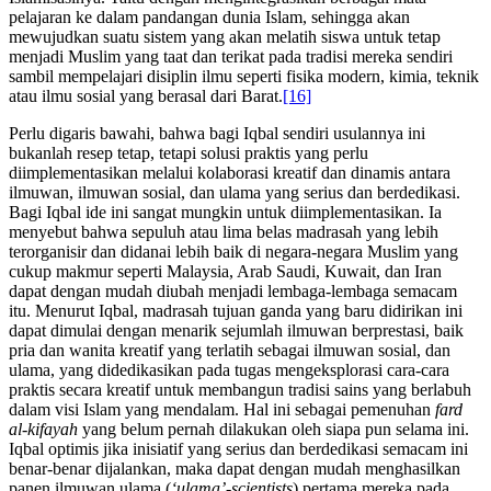
pelajaran ke dalam pandangan dunia Islam, sehingga akan
mewujudkan suatu sistem yang akan melatih siswa untuk tetap
menjadi Muslim yang taat dan terikat pada tradisi mereka sendiri
sambil mempelajari disiplin ilmu seperti fisika modern, kimia, teknik
atau ilmu sosial yang berasal dari Barat.
[16]
Perlu digaris bawahi, bahwa bagi Iqbal sendiri usulannya ini
bukanlah resep tetap, tetapi solusi praktis yang perlu
diimplementasikan melalui kolaborasi kreatif dan dinamis antara
ilmuwan, ilmuwan sosial, dan ulama yang serius dan berdedikasi.
Bagi Iqbal ide ini sangat mungkin untuk diimplementasikan. Ia
menyebut bahwa sepuluh atau lima belas madrasah yang lebih
terorganisir dan didanai lebih baik di negara-negara Muslim yang
cukup makmur seperti Malaysia, Arab Saudi, Kuwait, dan Iran
dapat dengan mudah diubah menjadi lembaga-lembaga semacam
itu. Menurut Iqbal, madrasah tujuan ganda yang baru didirikan ini
dapat dimulai dengan menarik sejumlah ilmuwan berprestasi, baik
pria dan wanita kreatif yang terlatih sebagai ilmuwan sosial, dan
ulama, yang didedikasikan pada tugas mengeksplorasi cara-cara
praktis secara kreatif untuk membangun tradisi sains yang berlabuh
dalam visi Islam yang mendalam. Hal ini sebagai pemenuhan
fard
al-kifayah
yang belum pernah dilakukan oleh siapa pun selama ini.
Iqbal optimis jika inisiatif yang serius dan berdedikasi semacam ini
benar-benar dijalankan, maka dapat dengan mudah menghasilkan
panen ilmuwan ulama (
‘ulama’-scientists
) pertama mereka pada