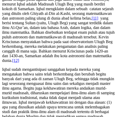
menurut Iqbal adalah Madrasah Ulugh Beg yang masih berdiri
kokoh di Samarkan. Iqbal mengklaim dalam sebuah catatan sejarah
yang ditulis oleh Ghiyath al-Din al-Kashi, seorang matematikawan
dan astronom paling ulung di dunia abad kelima belas,
[11]
yang
berisi tentang Sultan (yaitu, Ulugh Beg) yang sangat terdidik dalam
ilmu Al-Qur’an, dalam tata bahasa Arab, dalam logika, dan dalam
ilmu matematika. Bahkan disebutkan terdapat enam puluh atau tujuh
puluh astronom dan matematikawan di madrasah tersebut. Kevin
Krisciunas menyatakan bahwa pada saat observatorium Ulugh Beg
berkembang, mereka melakukan pengamatan dan analisis paling
canggih di mana saja. Bahkan menurut Krisciunas pada 1420-an
dan 1430-an, Samarkan adalah ibu kota astronomi dan matematika
dunia.
[12]
Iqbal sudah mengantisipasi sanggahan kepada mereka yang
mengatakan bahwa sains telah berkembang dan berubah begitu
banyak dari yang ada di zaman Ulugh Beg, sehingga tidak mungkin
lagi seseorang menguasai ilmu sains dan sekaligus menjadi master
ilmu agama. Begitu juga kekhawatiran mereka andaikan murid-
murid madrasah, diharuskan mempelajari ilmu-ilmu alam di samping
kurikulum tradisional, maka tidak dapat menjadi ulama atau
ilmuwan. Iqbal menjawab kekhawatiran ini dengan dua alasan: (1)
apa yang diusulkan adalah upaya terencana untuk melembagakan
studi dan praktik ilmu-ilmu alam di madrasah tertentu di berbagai
belahan dunia Muslim dan tidak menjadikan semua madrasah