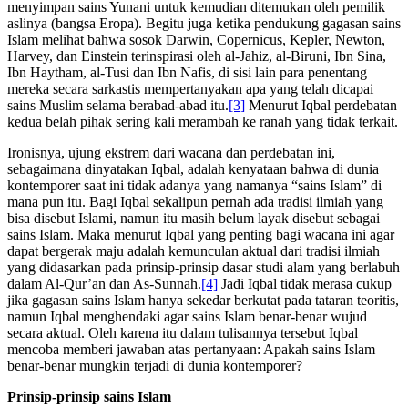
menyimpan sains Yunani untuk kemudian ditemukan oleh pemilik
aslinya (bangsa Eropa). Begitu juga ketika pendukung gagasan sains
Islam melihat bahwa sosok Darwin, Copernicus, Kepler, Newton,
Harvey, dan Einstein terinspirasi oleh al-Jahiz, al-Biruni, Ibn Sina,
Ibn Haytham, al-Tusi dan Ibn Nafis, di sisi lain para penentang
mereka secara sarkastis mempertanyakan apa yang telah dicapai
sains Muslim selama berabad-abad itu.
[3]
Menurut Iqbal perdebatan
kedua belah pihak sering kali merambah ke ranah yang tidak terkait.
Ironisnya, ujung ekstrem dari wacana dan perdebatan ini,
sebagaimana dinyatakan Iqbal, adalah kenyataan bahwa di dunia
kontemporer saat ini tidak adanya yang namanya “sains Islam” di
mana pun itu. Bagi Iqbal sekalipun pernah ada tradisi ilmiah yang
bisa disebut Islami, namun itu masih belum layak disebut sebagai
sains Islam. Maka menurut Iqbal yang penting bagi wacana ini agar
dapat bergerak maju adalah kemunculan aktual dari tradisi ilmiah
yang didasarkan pada prinsip-prinsip dasar studi alam yang berlabuh
dalam Al-Qur’an dan As-Sunnah.
[4]
Jadi Iqbal tidak merasa cukup
jika gagasan sains Islam hanya sekedar berkutat pada tataran teoritis,
namun Iqbal menghendaki agar sains Islam benar-benar wujud
secara aktual. Oleh karena itu dalam tulisannya tersebut Iqbal
mencoba memberi jawaban atas pertanyaan: Apakah sains Islam
benar-benar mungkin terjadi di dunia kontemporer?
Prinsip-prinsip sains Islam