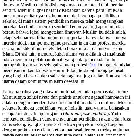
ilmuwan Muslim dari tradisi keagamaan dan intelektual mereka
sendiri. Menurut Iqbal hal ini disebabkan karena para ilmuwan
muslim mayoritasnya selalu muncul dari lembaga pendidikan
sekuler, di mana sistem pendidikan mereka telah mengasingkan
mereka dari tradisi mereka sendiri. Tentunya ungkapan ini tidak
berarti bahwa Iqbal mengatakan ilmuwan Muslim itu tidak saleh,
tetapi sebenarnya Iqbal ingin menunjukkan bahwa kenyataannya
mereka tidak mampu mengintegrasikan iman dan profesi mereka
secara holistik; ilmu mereka tetap berakar kuat dalam visi selain
Islam. Di sisi lain, menurut Iqbal ulama yang dilatih di madrasah
tidak menerima pelatihan ilmiah yang cukup memadai untuk
mempraktikkan sains sebagai sebuah profesi.
[10]
Dengan demikian
bisa disimpulkan bahwa menurut Iqbal, terdapat jurang pemisah
yang begitu besar antara sains dan agama, juga antara ilmuwan dan
ulama dalam komunitas muslim dewasa ini.
Lalu apa solusi yang ditawarkan Iqbal terhadap permasalahan ini?
Menurutnya solusi nyata dan praktis untuk mengatasi hambatan ini
adalah dengan mendedikasikan sejumlah madrasah di dunia Muslim
sebagai lembaga pendidikan yang holistik, atau yang ia bahasakan
sebagai madrasah tujuan ganda (
dual-purpose madāris
). Yaitu
lembaga pendidikan yang mengajarkan pendidikan agama dan juga
sains sekaligus. Iqbal mencatat bahwa proyek ini sangat sejalan
dengan praktik masa lalu, ketika madrasah tertentu melayani tujuan
ganda sebagai pusat agama dan juga sains. Salah satu contohnya,