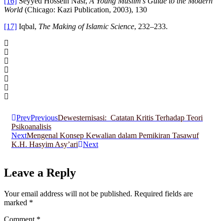
[16]
Seyyed Hossein Nasr,
A Young Muslim’s Guide to the Modern
World
(Chicago: Kazi Publication, 2003), 130
[17]
Iqbal,
The Making of Islamic Science
, 232–233.
Prev
Previous
Dewesternisasi: Catatan Kritis Terhadap Teori
Psikoanalisis
Next
Mengenal Konsep Kewalian dalam Pemikiran Tasawuf
K.H. Hasyim Asy’ari
Next
Leave a Reply
Your email address will not be published.
Required fields are
marked
*
Comment
*