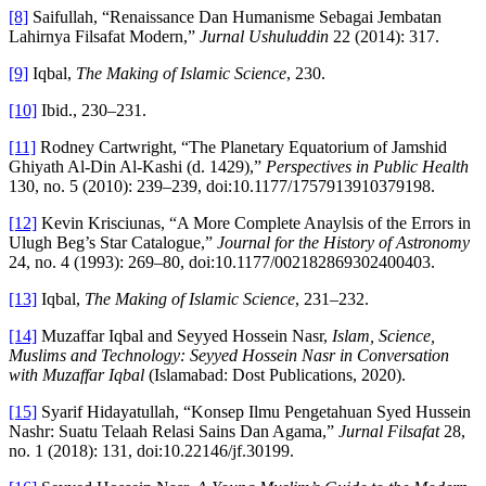
[8]
Saifullah, “Renaissance Dan Humanisme Sebagai Jembatan
Lahirnya Filsafat Modern,”
Jurnal Ushuluddin
22 (2014): 317.
[9]
Iqbal,
The Making of Islamic Science
, 230.
[10]
Ibid., 230–231.
[11]
Rodney Cartwright, “The Planetary Equatorium of Jamshid
Ghiyath Al-Din Al-Kashi (d. 1429),”
Perspectives in Public Health
130, no. 5 (2010): 239–239, doi:10.1177/1757913910379198.
[12]
Kevin Krisciunas, “A More Complete Anaylsis of the Errors in
Ulugh Beg’s Star Catalogue,”
Journal for the History of Astronomy
24, no. 4 (1993): 269–80, doi:10.1177/002182869302400403.
[13]
Iqbal,
The Making of Islamic Science
, 231–232.
[14]
Muzaffar Iqbal and Seyyed Hossein Nasr,
Islam, Science,
Muslims and Technology: Seyyed Hossein Nasr in Conversation
with Muzaffar Iqbal
(Islamabad: Dost Publications, 2020).
[15]
Syarif Hidayatullah, “Konsep Ilmu Pengetahuan Syed Hussein
Nashr: Suatu Telaah Relasi Sains Dan Agama,”
Jurnal Filsafat
28,
no. 1 (2018): 131, doi:10.22146/jf.30199.