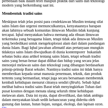
perbedaan baik dalam teori maupun praktik dari sains dan teknologi
modern yang berkembang saat ini.
Membentuk tradisi sains
Meskipun telah jelas posisi para cendekiawan Muslim tentang sifat
sains Islam dan urgensi memunculkannya, kenyataannya harapan
akan lahirnya sebuah komunitas ilmuwan Muslim tidak kunjung
tercapai. Iqbal menyatakan bahwa memang ada ribuan ilmuwan
terkemuka yang beragama Islam, tetapi tidak ada ilmuwan Muslim
yang berdedikasi untuk mengeksplorasi alam dari dalam pandangan
dunia Islam. Bagi Iqbal jawaban afirmatif atas pertanyaan mungkin
tidaknya sains Islam diwujudkan di dunia kontemporer bukanlah
sebatas buku atau artikel tentang sains Islam, tetapi sebuah tradisi
sains yang benar-benar dapat dilihat dan hidup yang secara jelas
menonjol melawan sains dan teknologi yang dibangun berdasarkan
prinsip-prinsip Barat sekuler. Nantinya tradisi sains ini tidak hanya
memberikan kepada umat manusia penemuan, teknik, dan produk
tertentu yang bermanfaat, tetapi juga secara bersamaan membentuk
kembali kehidupan menurut citranya sendiri (
fitrah
). Sebab Iqbal
melihat bahwa tradisi sains Barat telah menyingkirkan Tuhan dari
pusat kosmos dengan menata ulang seluruh ritme kehidupan
melawan alam. Data ini nyata, dapat diverifikasi, dan tidak ambigu
dalam menyatakan kisah sedih kehancuran yang diderita oleh
gunung dan lautan, hutan hujan, sungai, ekologi, dan lapisan ozon.