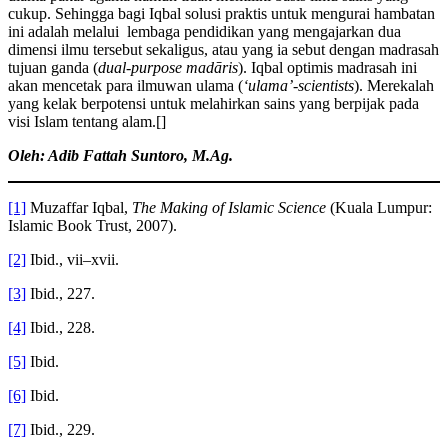
cukup. Sehingga bagi Iqbal solusi praktis untuk mengurai hambatan
ini adalah melalui lembaga pendidikan yang mengajarkan dua
dimensi ilmu tersebut sekaligus, atau yang ia sebut dengan madrasah
tujuan ganda (
dual-purpose madāris
). Iqbal optimis madrasah ini
akan mencetak para ilmuwan ulama (
‘ulama’-scientists
). Merekalah
yang kelak berpotensi untuk melahirkan sains yang berpijak pada
visi Islam tentang alam.[]
Oleh: Adib Fattah Suntoro, M.Ag.
[1]
Muzaffar Iqbal,
The Making of Islamic Science
(Kuala Lumpur:
Islamic Book Trust, 2007).
[2]
Ibid., vii–xvii.
[3]
Ibid., 227.
[4]
Ibid., 228.
[5]
Ibid.
[6]
Ibid.
[7]
Ibid., 229.