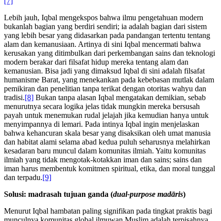
[7]
Lebih jauh, Iqbal mengekspos bahwa ilmu pengetahuan modern
bukanlah bagian yang berdiri sendiri; ia adalah bagian dari sistem
yang lebih besar yang didasarkan pada pandangan tertentu tentang
alam dan kemanusiaan. Artinya di sini Iqbal mencermati bahwa
kerusakan yang ditimbulkan dari perkembangan sains dan teknologi
modern berakar dari filsafat hidup mereka tentang alam dan
kemanusian. Bisa jadi yang dimaksud Iqbal di sini adalah filsafat
humanisme Barat, yang menekankan pada kebebasan mutlak dalam
pemikiran dan penelitian tanpa terikat dengan otoritas wahyu dan
tradisi.
[8]
Bukan tanpa alasan Iqbal mengatakan demikian, sebab
menurutnya secara logika jelas tidak mungkin mereka bersusah
payah untuk menemukan rudal jelajah jika kemudian hanya untuk
menyimpannya di lemari. Pada intinya Iqbal ingin menjelaskan
bahwa kehancuran skala besar yang disaksikan oleh umat manusia
dan habitat alami selama abad kedua puluh seharusnya melahirkan
kesadaran baru muncul dalam komunitas ilmiah. Yaitu komunitas
ilmiah yang tidak mengotak-kotakkan iman dan sains; sains dan
iman harus membentuk komitmen spiritual, etika, dan moral tunggal
dan terpadu.
[9]
Solusi: madrasah tujuan ganda (
dual-purpose mad
ā
ris
)
Menurut Iqbal hambatan paling signifikan pada tingkat praktis bagi
munculnya komunitas global ilmuwan Muslim adalah terpisahnya