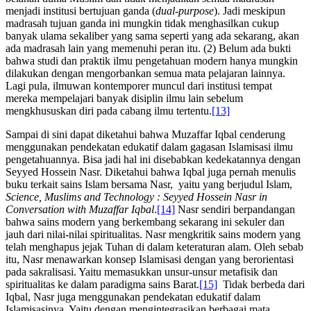
menjadi institusi bertujuan ganda (
dual-purpose
). Jadi meskipun
madrasah tujuan ganda ini mungkin tidak menghasilkan cukup
banyak ulama sekaliber yang sama seperti yang ada sekarang, akan
ada madrasah lain yang memenuhi peran itu. (2) Belum ada bukti
bahwa studi dan praktik ilmu pengetahuan modern hanya mungkin
dilakukan dengan mengorbankan semua mata pelajaran lainnya.
Lagi pula, ilmuwan kontemporer muncul dari institusi tempat
mereka mempelajari banyak disiplin ilmu lain sebelum
mengkhususkan diri pada cabang ilmu tertentu.
[13]
Sampai di sini dapat diketahui bahwa Muzaffar Iqbal cenderung
menggunakan pendekatan edukatif dalam gagasan Islamisasi ilmu
pengetahuannya. Bisa jadi hal ini disebabkan kedekatannya dengan
Seyyed Hossein Nasr. Diketahui bahwa Iqbal juga pernah menulis
buku terkait sains Islam bersama Nasr, yaitu yang berjudul Islam,
Science, Muslims and Technology
: Seyyed Hossein Nasr in
Conversation with Muzaffar Iqbal
.
[14]
Nasr sendiri berpandangan
bahwa sains modern yang berkembang sekarang ini sekuler dan
jauh dari nilai-nilai spiritualitas. Nasr mengkritik sains modern yang
telah menghapus jejak Tuhan di dalam keteraturan alam. Oleh sebab
itu, Nasr menawarkan konsep Islamisasi dengan yang berorientasi
pada sakralisasi. Yaitu memasukkan unsur-unsur metafisik dan
spiritualitas ke dalam paradigma sains Barat.
[15]
Tidak berbeda dari
Iqbal, Nasr juga menggunakan pendekatan edukatif dalam
Islamisasinya. Yaitu dengan mengintegrasikan berbagai mata