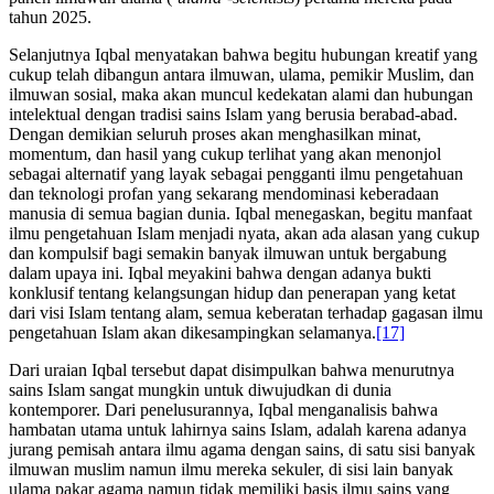
tahun 2025.
Selanjutnya Iqbal menyatakan bahwa begitu hubungan kreatif yang
cukup telah dibangun antara ilmuwan, ulama, pemikir Muslim, dan
ilmuwan sosial, maka akan muncul kedekatan alami dan hubungan
intelektual dengan tradisi sains Islam yang berusia berabad-abad.
Dengan demikian seluruh proses akan menghasilkan minat,
momentum, dan hasil yang cukup terlihat yang akan menonjol
sebagai alternatif yang layak sebagai pengganti ilmu pengetahuan
dan teknologi profan yang sekarang mendominasi keberadaan
manusia di semua bagian dunia. Iqbal menegaskan, begitu manfaat
ilmu pengetahuan Islam menjadi nyata, akan ada alasan yang cukup
dan kompulsif bagi semakin banyak ilmuwan untuk bergabung
dalam upaya ini. Iqbal meyakini bahwa dengan adanya bukti
konklusif tentang kelangsungan hidup dan penerapan yang ketat
dari visi Islam tentang alam, semua keberatan terhadap gagasan ilmu
pengetahuan Islam akan dikesampingkan selamanya.
[17]
Dari uraian Iqbal tersebut dapat disimpulkan bahwa menurutnya
sains Islam sangat mungkin untuk diwujudkan di dunia
kontemporer. Dari penelusurannya, Iqbal menganalisis bahwa
hambatan utama untuk lahirnya sains Islam, adalah karena adanya
jurang pemisah antara ilmu agama dengan sains, di satu sisi banyak
ilmuwan muslim namun ilmu mereka sekuler, di sisi lain banyak
ulama pakar agama namun tidak memiliki basis ilmu sains yang