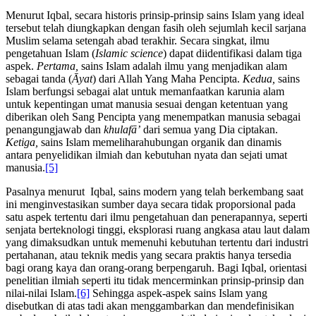
Menurut Iqbal, secara historis prinsip-prinsip sains Islam yang ideal
tersebut telah diungkapkan dengan fasih oleh sejumlah kecil sarjana
Muslim selama setengah abad terakhir. Secara singkat, ilmu
pengetahuan Islam (
Islamic science
) dapat diidentifikasi dalam tiga
aspek.
Pertama,
sains Islam adalah ilmu yang menjadikan alam
sebagai tanda (
Āyat
) dari Allah Yang Maha Pencipta.
Kedua,
sains
Islam berfungsi sebagai alat untuk memanfaatkan karunia alam
untuk kepentingan umat manusia sesuai dengan ketentuan yang
diberikan oleh Sang Pencipta yang menempatkan manusia sebagai
penangungjawab dan
khulafā’
dari semua yang Dia ciptakan.
Ketiga,
sains Islam memeliharahubungan organik dan dinamis
antara penyelidikan ilmiah dan kebutuhan nyata dan sejati umat
manusia.
[5]
Pasalnya menurut Iqbal, sains modern yang telah berkembang saat
ini menginvestasikan sumber daya secara tidak proporsional pada
satu aspek tertentu dari ilmu pengetahuan dan penerapannya, seperti
senjata berteknologi tinggi, eksplorasi ruang angkasa atau laut dalam
yang dimaksudkan untuk memenuhi kebutuhan tertentu dari industri
pertahanan, atau teknik medis yang secara praktis hanya tersedia
bagi orang kaya dan orang-orang berpengaruh. Bagi Iqbal, orientasi
penelitian ilmiah seperti itu tidak mencerminkan prinsip-prinsip dan
nilai-nilai Islam.
[6]
Sehingga aspek-aspek sains Islam yang
disebutkan di atas tadi akan menggambarkan dan mendefinisikan