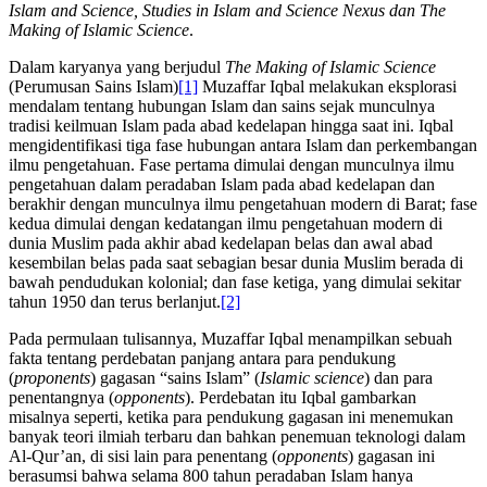
Islam and Science, Studies in Islam and Science Nexus
dan The
Making of Islamic Science
.
Dalam karyanya yang berjudul
The Making of Islamic Science
(Perumusan Sains Islam)
[1]
Muzaffar Iqbal melakukan eksplorasi
mendalam tentang hubungan Islam dan sains sejak munculnya
tradisi keilmuan Islam pada abad kedelapan hingga saat ini. Iqbal
mengidentifikasi tiga fase hubungan antara Islam dan perkembangan
ilmu pengetahuan. Fase pertama dimulai dengan munculnya ilmu
pengetahuan dalam peradaban Islam pada abad kedelapan dan
berakhir dengan munculnya ilmu pengetahuan modern di Barat; fase
kedua dimulai dengan kedatangan ilmu pengetahuan modern di
dunia Muslim pada akhir abad kedelapan belas dan awal abad
kesembilan belas pada saat sebagian besar dunia Muslim berada di
bawah pendudukan kolonial; dan fase ketiga, yang dimulai sekitar
tahun 1950 dan terus berlanjut.
[2]
Pada permulaan tulisannya, Muzaffar Iqbal menampilkan sebuah
fakta tentang perdebatan panjang antara para pendukung
(
proponents
) gagasan “sains Islam” (
Islamic science
) dan para
penentangnya (
opponents
). Perdebatan itu Iqbal gambarkan
misalnya seperti, ketika para pendukung gagasan ini menemukan
banyak teori ilmiah terbaru dan bahkan penemuan teknologi dalam
Al-Qur’an, di sisi lain para penentang (
opponents
) gagasan ini
berasumsi bahwa selama 800 tahun peradaban Islam hanya