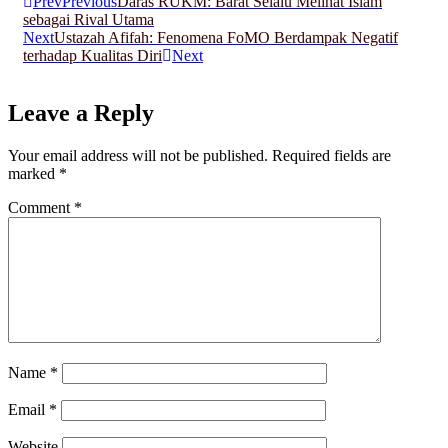
Prev
Previous
Daras RUKM: Barat Selalu Melihat Islam
sebagai Rival Utama
Next
Ustazah Afifah: Fenomena FoMO Berdampak Negatif
terhadap Kualitas Diri
Next
Leave a Reply
Your email address will not be published.
Required fields are
marked
*
Comment
*
Name
*
Email
*
Website