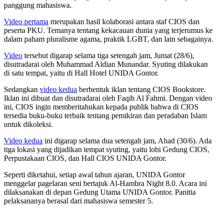
panggung mahasiswa.
Video pertama
merupakan hasil kolaborasi antara staf CIOS dan
peserta PKU. Temanya tentang kekacauan dunia yang terjerumus ke
dalam paham pluralisme agama, praktik LGBT, dan lain sebagainya.
Video
tersebut digarap selama tiga setengah jam, Jumat (28/6),
disutradarai oleh Muhammad Aldian Munandar. Syuting dilakukan
di satu tempat, yaitu di Hall Hotel UNIDA Gontor.
Sedangkan
video kedua
berbentuk iklan tentang CIOS Bookstore.
Iklan ini dibuat dan disutradarai oleh Faqih Al Fahmi. Dengan video
ini, CIOS ingin memberitahukan kepada publik bahwa di CIOS
tersedia buku-buku terbaik tentang pemikiran dan peradaban Islam
untuk dikoleksi.
Video kedua
ini digarap selama dua setengah jam, Ahad (30/6). Ada
tiga lokasi yang dijadikan tempat syuting, yaitu lobi Gedung CIOS,
Perpustakaan CIOS, dan Hall CIOS UNIDA Gontor.
Seperti diketahui, setiap awal tahun ajaran, UNIDA Gontor
menggelar pagelaran seni bertajuk Al-Hambra Night 8.0. Acara ini
dilaksanakan di depan Gedung Utama UNIDA Gontor. Panitia
pelaksananya berasal dari mahasiswa semester 5.