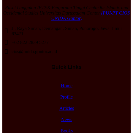
Pusat Unggulan IPTEK Perguruan Tinggi Centre for Islamic and
Occidental Studies Universitas Darussalam Gontor
(PUI-PT CIOS
UNIDA Gontor)
Jl. Raya Siman, Demangan, Siman, Ponorogo, Jawa Timur
63471
+62 822 2839 5277
cios@unida.gontor.ac.id
Quick Links
Home
Profile
Articles
News
Books