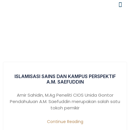
Search Results For: Filsafat Islam
ISLAMISASI SAINS DAN KAMPUS PERSPEKTIF
A.M. SAEFUDDIN
Amir Sahidin, M.Ag Peneliti CIOS Unida Gontor
Pendahuluan A.M. Saefuddin merupakan salah satu
tokoh pemikir
Continue Reading